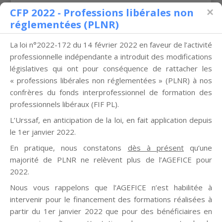
CFP 2022 - Professions libérales non
réglementées (PLNR)
La loi n°2022-172 du 14 février 2022 en faveur de l’activité
professionnelle indépendante a introduit des modifications
législatives qui ont pour conséquence de rattacher les
Connexion
« professions libérales non réglementées » (PLNR) à nos
confrères du fonds interprofessionnel de formation des
Connexion
professionnels libéraux (FIF PL).
Mot de passe oublié ?
L’Urssaf,
en anticipation de la loi
, en fait application depuis
Identifiant ou Adresse Email
*
le 1er janvier 2022.
En pratique, nous constatons
dès à présent
qu’une
majorité de PLNR ne relèvent plus de l’AGEFICE pour
Mot de Passe
*
2022.
Nous vous rappelons que l’AGEFICE n’est habilitée à
SE SOUVENIR DE MOI
intervenir pour le financement des formations réalisées à
partir du 1er janvier 2022 que pour des bénéficiaires en